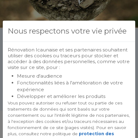
Nous respectons votre vie privée
Fenêtre PVC, aluminium ou bois : l’impact
écologique des matériaux
Rénovation Icaunaise et ses partenaires souhaitent
utiliser des cookies ou traceurs pour stocker et
posté le
24/06/2021
par
Rénovation Icaunaise
accéder à des données personnelles, comme votre
Aujourd’hui, la prise de conscience écologique se
visite sur ce site, pour :
généralise. Dans le secteur de la rénovation et de la
Mesure d'audience
construction, nous sommes…
Fonctionnalités liées à l'amélioration de votre
expérience
LIRE LA SUITE
Développer et améliorer les produits
Vous pouvez autoriser ou refuser tout ou partie de ces
traitements de données qui sont basés sur votre
consentement ou sur l'intérêt légitime de nos partenaires,
à l'exception des cookies et/ou traceurs nécessaires au
fonctionnement de ce site (pages visités). Pour en savoir
plus, consultez notre politique de
protection des