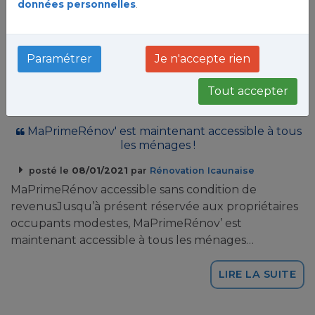
données personnelles
.
Paramétrer
Je n'accepte rien
Tout accepter
MaPrimeRénov' est maintenant accessible à tous
les ménages !
posté le
08/01/2021
par
Rénovation Icaunaise
MaPrimeRénov accessible sans condition de
revenusJusqu’à présent réservée aux propriétaires
occupants modestes, MaPrimeRénov’ est
maintenant accessible à tous les ménages…
LIRE LA SUITE